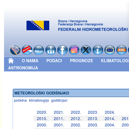
O NAMA
PODACI
PROGNOZE
KLIMATOLOG
ASTRONOMIJA
METEOROLOŠKI GODIŠNJACI
početna
klimatologija
godišnjaci
2020.
2021.
2022.
2023.
2024.
2010.
2011.
2012.
2013.
2014.
201
2000.
2001.
2002.
2003.
2004.
200