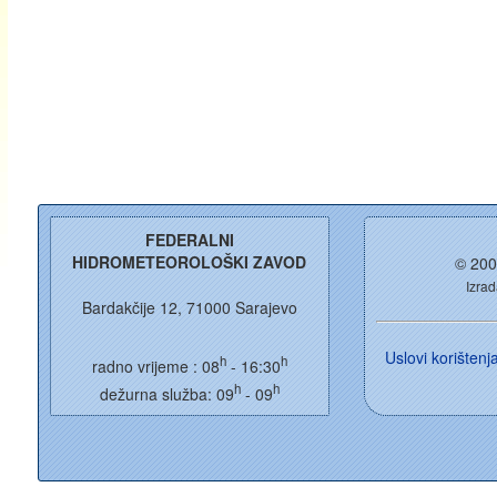
FEDERALNI
HIDROMETEOROLOŠKI ZAVOD
© 200
Izrad
Bardakčije 12, 71000 Sarajevo
Uslovi korišten
h
h
radno vrijeme : 08
- 16:30
h
h
dežurna služba: 09
- 09