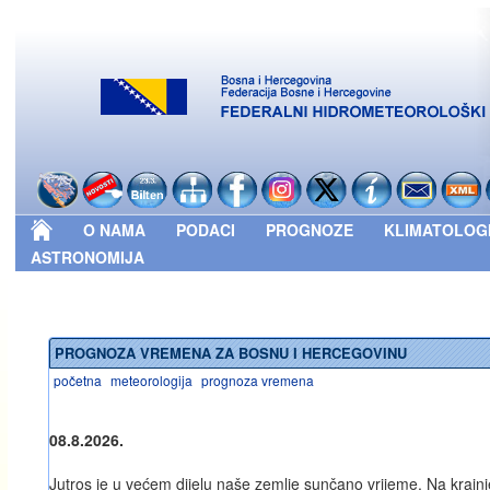
O NAMA
PODACI
PROGNOZE
KLIMATOLOG
ASTRONOMIJA
PROGNOZA VREMENA ZA BOSNU I HERCEGOVINU
početna
meteorologija
prognoza vremena
08.8.2026.
Jutros je u većem dijelu naše zemlje sunčano vrijeme. Na krajnj