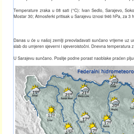
Temperature zraka u 08 sati (°C): Ivan Sedlo, Sarajevo, Soko
Mostar 30; Atmosferki pritisak u Sarajevu iznosi 946 hPa, za 3 
Danas u će u našoj zemlji preovladavati sunčano vrijeme uz um
slab do umjeren sjeverni i sjeveroistočni. Dnevna temperatura 
U Sarajevu sunčano. Poslije podne porast naoblake praćen plj