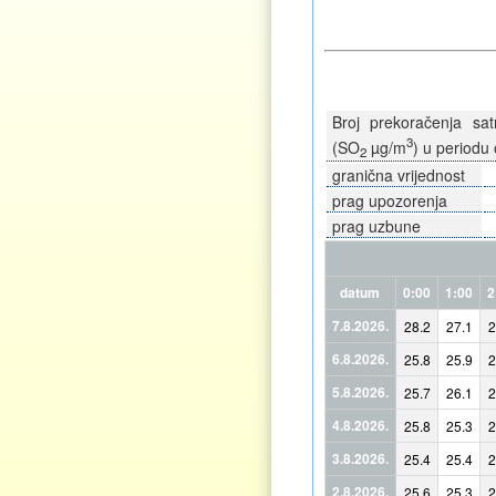
Broj prekoračenja sat
3
(SO
µg/m
) u periodu 
2
granična vrijednost
prag upozorenja
prag uzbune
datum
0:00
1:00
2
7.8.2026.
28.2
27.1
2
6.8.2026.
25.8
25.9
2
5.8.2026.
25.7
26.1
2
4.8.2026.
25.8
25.3
2
3.8.2026.
25.4
25.4
2
2.8.2026.
25.6
25.3
2