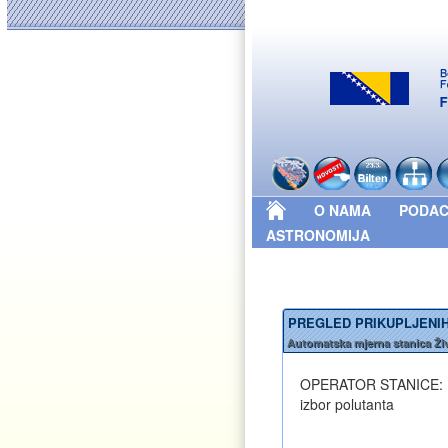
O NAMA
PODAC
ASTRONOMIJA
PREGLED PRIKUPLJENIH
Automatska mjerna stanica Živ
OPERATOR STANICE: Mini
izbor polutanta