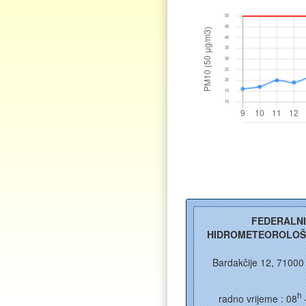
2026.
VII
STANICE
9
10
11
vrijednost
FEDERALN
HIDROMETEOROLOŠ
Bardakčije 12, 71000
h
radno vrijeme : 08